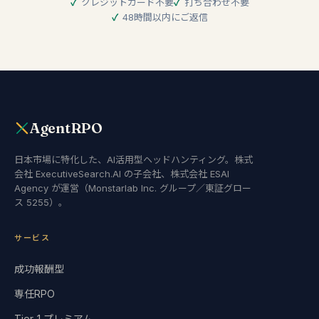
クレジットカード不要
打ち合わせ不要
48時間以内にご返信
AgentRPO
日本市場に特化した、AI活用型ヘッドハンティング。株式
会社 ExecutiveSearch.AI の子会社、株式会社 ESAI
Agency が運営（Monstarlab Inc. グループ／東証グロー
ス 5255）。
サービス
成功報酬型
専任RPO
Tier-1 プレミアム