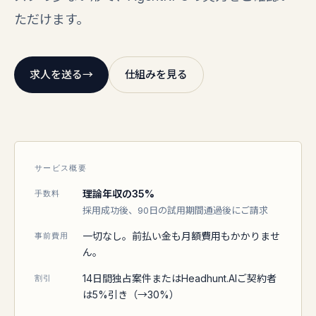
ただけます。
求人を送る
→
仕組みを見る
サービス概要
理論年収の35%
手数料
採用成功後、90日の試用期間通過後にご請求
一切なし。前払い金も月額費用もかかりませ
事前費用
ん。
14日間独占案件またはHeadhunt.AIご契約者
割引
は5%引き（→30%）