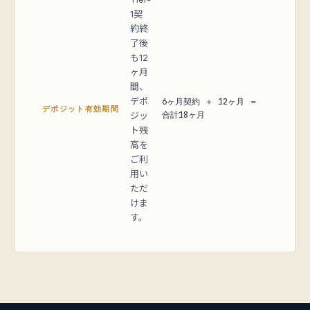
1契
約終
了後
も12
ヶ月
間、
デポ
6ヶ月契約 ＋ 12ヶ月 ＝
デポジット有効期間
合計18ヶ月
ジッ
ト残
高を
ご利
用い
ただ
けま
す。