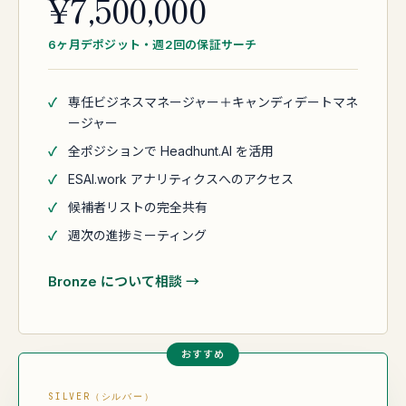
¥7,500,000
6ヶ月デポジット・週2回の保証サーチ
✓
専任ビジネスマネージャー＋キャンディデートマネ
ージャー
✓
全ポジションで Headhunt.AI を活用
✓
ESAI.work アナリティクスへのアクセス
✓
候補者リストの完全共有
✓
週次の進捗ミーティング
Bronze について相談 →
おすすめ
SILVER（シルバー）